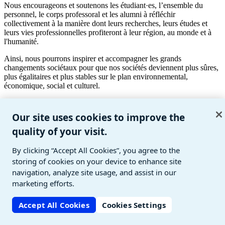
Nous encourageons et soutenons les étudiant·es, l’ensemble du
personnel, le corps professoral et les alumni à réfléchir
collectivement à la manière dont leurs recherches, leurs études et
leurs vies professionnelles profiteront à leur région, au monde et à
l'humanité.
Ainsi, nous pourrons inspirer et accompagner les grands
changements sociétaux pour que nos sociétés deviennent plus sûres,
plus égalitaires et plus stables sur le plan environnemental,
économique, social et culturel.
Avec «le savoir vivant», sa devise institutionnelle, et le
développement d’une intelligence collective, l’Unil affirme que la
Our site uses cookies to improve the
connaissance n'est jamais figée et qu’elle profite au bien commun.
quality of your visit.
Ce que nous tenons pour sûr et acquis doit être constamment remis
en question par une recherche en perpétuel mouvement pour
appréhender des réalités dont la complexité est croissante.
By clicking “Accept All Cookies”, you agree to the
storing of cookies on your device to enhance site
navigation, analyze site usage, and assist in our
marketing efforts.
Accept All Cookies
Cookies Settings