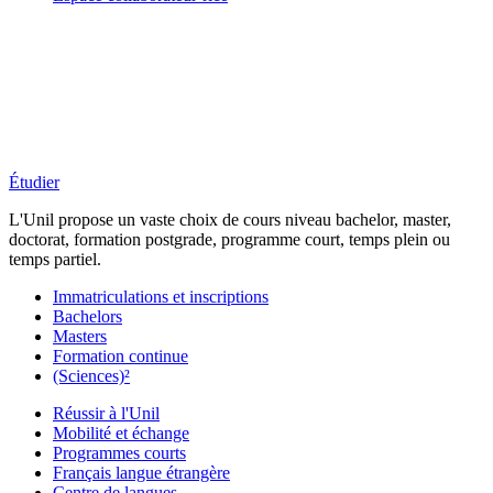
Étudier
L'Unil propose un vaste choix de cours niveau bachelor, master,
doctorat, formation postgrade, programme court, temps plein ou
temps partiel.
Immatriculations et inscriptions
Bachelors
Masters
Formation continue
(Sciences)²
Réussir à l'Unil
Mobilité et échange
Programmes courts
Français langue étrangère
Centre de langues