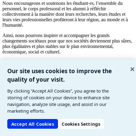
Nous encourageons et soutenons les étudiant·es, l’ensemble du
personnel, le corps professoral et les alumni à réfléchir
collectivement à la manière dont leurs recherches, leurs études et
leurs vies professionnelles profiteront à leur région, au monde et à
l'humanité.
Ainsi, nous pourrons inspirer et accompagner les grands
changements sociétaux pour que nos sociétés deviennent plus sûres,
plus égalitaires et plus stables sur le plan environnemental,
économique, social et culturel.
Avec «le savoir vivant», sa devise institutionnelle, et le
développement d’une intelligence collective, l’Unil affirme que la
Our site uses cookies to improve the
connaissance n'est jamais figée et qu’elle profite au bien commun.
quality of your visit.
Ce que nous tenons pour sûr et acquis doit être constamment remis
en question par une recherche en perpétuel mouvement pour
appréhender des réalités dont la complexité est croissante.
By clicking “Accept All Cookies”, you agree to the
storing of cookies on your device to enhance site
navigation, analyze site usage, and assist in our
marketing efforts.
Accept All Cookies
Cookies Settings