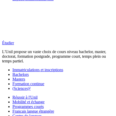
Étudier
L'Unil propose un vaste choix de cours niveau bachelor, master,
doctorat, formation postgrade, programme court, temps plein ou
temps partiel.
Immatriculations et inscriptions
Bachelors
Masters
Formation continue
(Sciences)²
Réussir à l'Unil
Mobilité et échange
Programmes courts
Français langue étrangère
Centre de langues